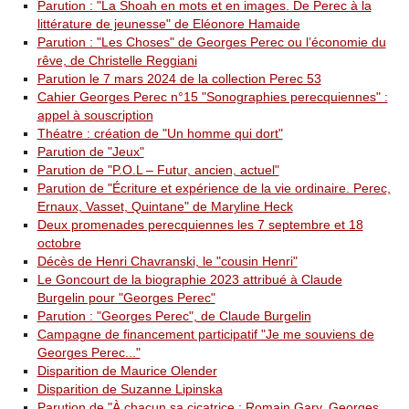
Parution : "La Shoah en mots et en images. De Perec à la
littérature de jeunesse" de Eléonore Hamaide
Parution : "Les Choses" de Georges Perec ou l’économie du
rêve, de Christelle Reggiani
Parution le 7 mars 2024 de la collection Perec 53
Cahier Georges Perec n°15 "Sonographies perecquiennes" :
appel à souscription
Théatre : création de "Un homme qui dort"
Parution de "Jeux"
Parution de "P.O.L – Futur, ancien, actuel"
Parution de "Écriture et expérience de la vie ordinaire. Perec,
Ernaux, Vasset, Quintane" de Maryline Heck
Deux promenades perecquiennes les 7 septembre et 18
octobre
Décès de Henri Chavranski, le "cousin Henri"
Le Goncourt de la biographie 2023 attribué à Claude
Burgelin pour "Georges Perec"
Parution : "Georges Perec", de Claude Burgelin
Campagne de financement participatif "Je me souviens de
Georges Perec..."
Disparition de Maurice Olender
Disparition de Suzanne Lipinska
Parution de "À chacun sa cicatrice : Romain Gary, Georges