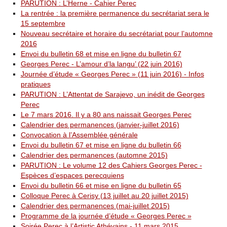
PARUTION : L’Herne - Cahier Perec
La rentrée : la première permanence du secrétariat sera le
15 septembre
Nouveau secrétaire et horaire du secrétariat pour l’automne
2016
Envoi du bulletin 68 et mise en ligne du bulletin 67
Georges Perec - L’amour d’la langu’ (22 juin 2016)
Journée d’étude « Georges Perec » (11 juin 2016) - Infos
pratiques
PARUTION : L’Attentat de Sarajevo, un inédit de Georges
Perec
Le 7 mars 2016. Il y a 80 ans naissait Georges Perec
Calendrier des permanences (janvier-juillet 2016)
Convocation à l’Assemblée générale
Envoi du bulletin 67 et mise en ligne du bulletin 66
Calendrier des permanences (automne 2015)
PARUTION : Le volume 12 des Cahiers Georges Perec -
Espèces d’espaces perecquiens
Envoi du bulletin 66 et mise en ligne du bulletin 65
Colloque Perec à Cerisy (13 juillet au 20 juillet 2015)
Calendrier des permanences (mai-juillet 2015)
Programme de la journée d’étude « Georges Perec »
Soirée Perec à l’Artistic Athévains - 11 mars 2015