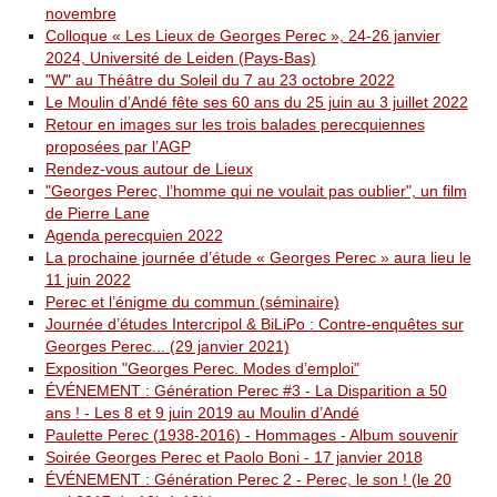
novembre
Colloque « Les Lieux de Georges Perec », 24-26 janvier
2024, Université de Leiden (Pays-Bas)
"W" au Théâtre du Soleil du 7 au 23 octobre 2022
Le Moulin d’Andé fête ses 60 ans du 25 juin au 3 juillet 2022
Retour en images sur les trois balades perecquiennes
proposées par l’AGP
Rendez-vous autour de Lieux
"Georges Perec, l’homme qui ne voulait pas oublier", un film
de Pierre Lane
Agenda perecquien 2022
La prochaine journée d’étude « Georges Perec » aura lieu le
11 juin 2022
Perec et l’énigme du commun (séminaire)
Journée d’études Intercripol & BiLiPo : Contre-enquêtes sur
Georges Perec... (29 janvier 2021)
Exposition "Georges Perec. Modes d’emploi"
ÉVÉNEMENT : Génération Perec #3 - La Disparition a 50
ans ! - Les 8 et 9 juin 2019 au Moulin d’Andé
Paulette Perec (1938-2016) - Hommages - Album souvenir
Soirée Georges Perec et Paolo Boni - 17 janvier 2018
ÉVÉNEMENT : Génération Perec 2 - Perec, le son ! (le 20