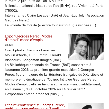
le mardi 2 juin 2026 de 18h15 à 19h30
à l’Institut national d’histoire de l’art (INHA), rue Vivienne à Paris
(75002).
Intervenants : Claire Lesage (BnF) et Jean-Luc Joly (Association
Georges Perec)
La volonté de totalité (« écrire tout sur tout ») assignée (…)
Expo "Georges Perec. Modes
d’emploi" mode d’emploi
18 avril
Crédit photo : Georges Perec au
Moulin d’Andé, 1969, Photo : Gérald
Bloncourt / Bridgeman Images (BnF)
La Bibliothèque nationale de France (BnF) consacrera à
l’automne 2026 sa première grande exposition à Georges
Perec, figure majeure de la littérature française du XXe siècle et
membre emblématique de l’Oulipo. Intitulée Georges Perec.
Modes d’emploi, elle se tiendra sur le site François-Mitterrand,
en Galerie 1, du 13 octobre 2026 au 14 février 2027.
L’exposition entend proposer plus (…)
Lecture-conférence « Georges Perec,
archives d’une enfance » le 2 avril