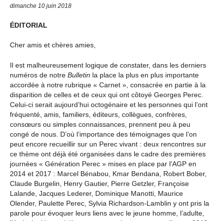
dimanche 10 juin 2018
ÉDITORIAL
Cher amis et chères amies,
Il est malheureusement logique de constater, dans les derniers
numéros de notre
Bulletin
la place la plus en plus importante
accordée à notre rubrique « Carnet », consacrée en partie à la
disparition de celles et de ceux qui ont côtoyé Georges Perec.
Celui-ci serait aujourd’hui octogénaire et les personnes qui l’ont
fréquenté, amis, familiers, éditeurs, collègues, confrères,
consœurs ou simples connaissances, prennent peu à peu
congé de nous. D’où l’importance des témoignages que l’on
peut encore recueillir sur un Perec vivant : deux rencontres sur
ce thème ont déjà été organisées dans le cadre des premières
journées « Génération Perec » mises en place par l’AGP en
2014 et 2017 : Marcel Bénabou, Kmar Bendana, Robert Bober,
Claude Burgelin, Henry Gautier, Pierre Getzler, Françoise
Lalande, Jacques Lederer, Dominique Manotti, Maurice
Olender, Paulette Perec, Sylvia Richardson-Lamblin y ont pris la
parole pour évoquer leurs liens avec le jeune homme, l’adulte,