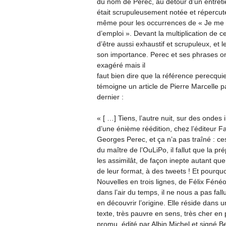
du nom de Perec, au détour d’un entretien
était scrupuleusement notée et répercuté
même pour les occurrences de « Je me
d’emploi ». Devant la multiplication de ce
d’être aussi exhaustif et scrupuleux, et
son importance. Perec et ses phrases ont
exagéré mais il
faut bien dire que la référence perecqu
témoigne un article de Pierre Marcelle 
dernier :
« [ …] Tiens, l’autre nuit, sur des ondes
d’une énième réédition, chez l’éditeur 
Georges Perec, et ça n’a pas traîné : 
du maître de l’OuLiPo, il fallut que la p
les assimilât, de façon inepte autant que
de leur format, à des tweets ! Et pourquo
Nouvelles en trois lignes, de Félix Féné
dans l’air du temps, il ne nous a pas fa
en découvrir l’origine. Elle réside dans 
texte, très pauvre en sens, très cher en 
promu, édité par Albin Michel et signé 