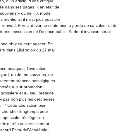
, d’un article, d’une critique,
e dans ses pages. Il en était de
 souviens » ou de « X mode
s mentions, il n’est plus possible
 le renvoi à Perec, devenue coutumier, a perdu de sa valeur et de
 pris possession de l’espace public. Parler d’invasion serait
ienne obligée peut agacer. En
paru dans Libération du 27 mai
 insomniaques, l’évocation
Fayard, du Je me souviens, de
ces remembrances nostalgiques
réposée à leur promotion
 grossière et au seul prétexte
i pas non plus les délicieuses
on ? Cette aberration bien
llu chercher longtemps pour
un opuscule très léger en
prix et très universellement
Bernard Pivot-del’Académie-