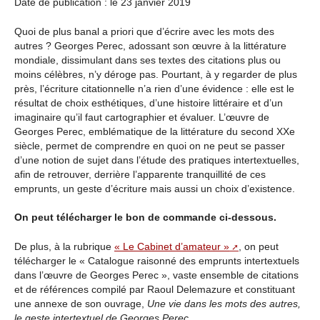
Date de publication : le 23 janvier 2019
Quoi de plus banal a priori que d’écrire avec les mots des
autres ? Georges Perec, adossant son œuvre à la littérature
mondiale, dissimulant dans ses textes des citations plus ou
moins célèbres, n’y déroge pas. Pourtant, à y regarder de plus
près, l’écriture citationnelle n’a rien d’une évidence : elle est le
résultat de choix esthétiques, d’une histoire littéraire et d’un
imaginaire qu’il faut cartographier et évaluer. L’œuvre de
Georges Perec, emblématique de la littérature du second XXe
siècle, permet de comprendre en quoi on ne peut se passer
d’une notion de sujet dans l’étude des pratiques intertextuelles,
afin de retrouver, derrière l’apparente tranquillité de ces
emprunts, un geste d’écriture mais aussi un choix d’existence.
On peut télécharger le bon de commande ci-dessous.
De plus, à la rubrique
« Le Cabinet d’amateur »
, on peut
télécharger le « Catalogue raisonné des emprunts intertextuels
dans l’œuvre de Georges Perec », vaste ensemble de citations
et de références compilé par Raoul Delemazure et constituant
une annexe de son ouvrage,
Une vie dans les mots des autres,
le geste intertextuel de Georges Perec
.