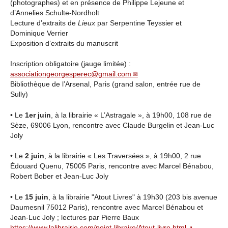
(photographes) et en présence de Philippe Lejeune et
d’Annelies Schulte-Nordholt
Lecture d’extraits de
Lieux
par Serpentine Teyssier et
Dominique Verrier
Exposition d’extraits du manuscrit
Inscription obligatoire (jauge limitée) :
associationgeorgesperec@gmail.com
Bibliothèque de l’Arsenal, Paris (grand salon, entrée rue de
Sully)
• Le
1er juin
, à la librairie « L’Astragale », à 19h00, 108 rue de
Sèze, 69006 Lyon, rencontre avec Claude Burgelin et Jean-Luc
Joly
• Le
2 juin
, à la librairie « Les Traversées », à 19h00, 2 rue
Édouard Quenu, 75005 Paris, rencontre avec Marcel Bénabou,
Robert Bober et Jean-Luc Joly
• Le
15 juin
, à la librairie "Atout Livres" à 19h30 (203 bis avenue
Daumesnil 75012 Paris), rencontre avec Marcel Bénabou et
Jean-Luc Joly ; lectures par Pierre Baux
https://www.lalibrairie.com/point-libraire/Atout-livre.html