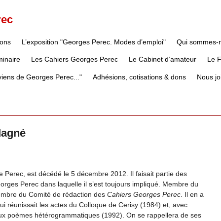
rec
ions
L’exposition "Georges Perec. Modes d’emploi"
Qui sommes-
inaire
Les Cahiers Georges Perec
Le Cabinet d’amateur
Le 
iens de Georges Perec..."
Adhésions, cotisations & dons
Nous jo
Magné
 Perec, est décédé le 5 décembre 2012. Il faisait partie des
rges Perec dans laquelle il s’est toujours impliqué. Membre du
 membre du Comité de rédaction des
Cahiers Georges Perec
. Il en a
qui réunissait les actes du Colloque de Cerisy (1984) et, avec
 aux poèmes hétérogrammatiques (1992). On se rappellera de ses