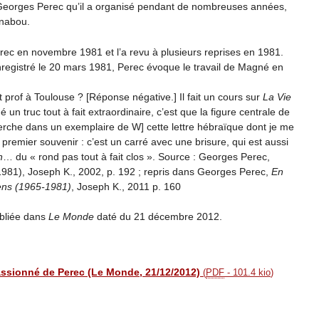
 Georges Perec qu’il a organisé pendant de nombreuses années,
énabou.
c en novembre 1981 et l’a revu à plusieurs reprises en 1981.
registré le 20 mars 1981, Perec évoque le travail de Magné en
prof à Toulouse ? [Réponse négative.] Il fait un cours sur
La Vie
 un truc tout à fait extraordinaire, c’est que la figure centrale de
erche dans un exemplaire de W] cette lettre hébraïque dont je me
premier souvenir : c’est un carré avec une brisure, qui est aussi
n
… du « rond pas tout à fait clos ». Source : Georges Perec,
9-1981), Joseph K., 2002, p. 192 ; repris dans Georges Perec,
En
iens (1965-1981)
, Joseph K., 2011 p. 160
publiée dans
Le Monde
daté du 21 décembre 2012.
assionné de Perec (Le Monde, 21/12/2012)
(
PDF
-
101.4 kio
)