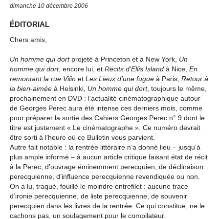
dimanche 10 décembre 2006
ÉDITORIAL
Chers amis,
Un homme qui dort
projeté à Princeton et à New York,
Un
homme qui dort
, encore lui, et
Récits d’Ellis Island
à Nice,
En
remontant la rue Vilin
et
Les Lieux d’une fugue
à Paris,
Retour à
la bien-aimée
à Helsinki,
Un homme qui dort
, toujours le même,
prochainement en DVD : l’actualité cinématographique autour
de Georges Perec aura été intense ces derniers mois, comme
pour préparer la sortie des Cahiers Georges Perec n° 9 dont le
titre est justement « Le cinématographe ». Ce numéro devrait
être sorti à l’heure où ce Bulletin vous parvient.
Autre fait notable : la rentrée littéraire n’a donné lieu – jusqu’à
plus ample informé – à aucun article critique faisant état de récit
à la Perec, d’ouvrage éminemment perecquien, de déclinaison
perecquienne, d’influence perecquienne revendiquée ou non.
On a lu, traqué, fouillé le moindre entrefilet : aucune trace
d’ironie perecquienne, de liste perecquienne, de souvenir
perecquien dans les livres de la rentrée. Ce qui constitue, ne le
cachons pas, un soulagement pour le compilateur.