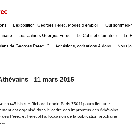
rec
ions
L’exposition "Georges Perec. Modes d’emploi"
Qui sommes-
inaire
Les Cahiers Georges Perec
Le Cabinet d’amateur
Le 
iens de Georges Perec..."
Adhésions, cotisations & dons
Nous jo
 Athévains - 11 mars 2015
vains (45 bis rue Richard Lenoir, Paris 75011) aura lieu une
ement est organisé dans le cadre des Impromtus des Athévains
rges Perec et Perecofil à l’occasion de la publication prochaine
ec.