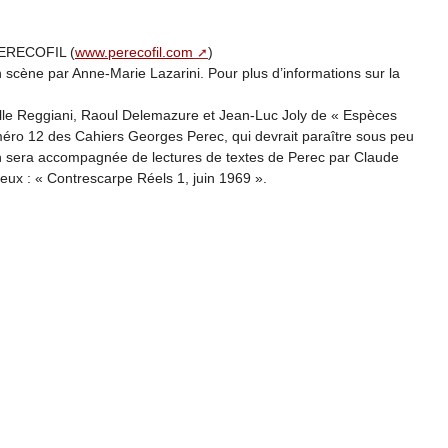
 PERECOFIL (
www.perecofil.com
)
n scène par Anne-Marie Lazarini. Pour plus d’informations sur la
elle Reggiani, Raoul Delemazure et Jean-Luc Joly de « Espèces
éro 12 des Cahiers Georges Perec, qui devrait paraître sous peu
on sera accompagnée de lectures de textes de Perec par Claude
ieux : « Contrescarpe Réels 1, juin 1969 ».