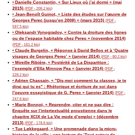
• Danielle Constantin, « Sur Lieux où j’ai dormi » (mai
2015)
(
PDF
-
206.2 kio
)
• Jean-Benoît Guinot, « Liste des études sur l’œuvre de
Georges Perec (jusqu’en 2008) » (mars 2015)
(
PDF
-
597.5 kio
)
• Oleksandr Vynogradov, « Contre la droiture des lignes
ou de l’espace habitable chez Perec » (novembre 2014)
(
PDF
-
161.2 kio
)
• Claude Burgelin, « Réponse à David Bellos et à ’Quatre
visages de Georges Perec’ » (janvier 2014)
(
PDF
-
90.2 kio
)
• Mireille Ribière, « Postérité de La Disparition :
l’exemple d’Ella Minnow Pea » (janvier 2014)
(
PDF
-
228.2 kio
)
• Adrien Chassain, « "Dis-moi comment tu classes, je te
dirai qui tu es" : Rhétorique et écriture de soi dans
l’oeuvre essayistique de G. Perec » (janvier 2014)
(
PDF
-
247.6 kio
)
• Marie Bonnot, « Reprendre, citer et ne pas dire :
Enquête sur l’intertextualité proustienne dans le
chapitre XCIX de La Vie mode d’emploi » (décembre
2013)
(
PDF
-
178.6 kio
)
• Tue Løkkegaard, « Une promenade dans la micro-
histoire de la ville : une lecture de ’Tout autour de