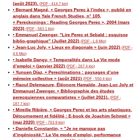
(août 2023).
(
PDF
-
414.7 kio
)
• Bernard Magné, « Georges Perec à l’index », publié en
anglais dans Yale French Studies, n° 105,
« Pereckonings : Reading Georges Perec », 2004 (mars
2023)
(
PDF
-
583.1 kio
)
• Emmanuel Zwenger, "Lire Perec et Sebald : esquisse
biblio-graphique" (Juillet 2022)
(
PDF
-
1.8 Mio
)
• Jean-Luc Joly, « Lieux en diagonale » (juin 2022)
(
PDF
-
4.6 Mio
)
• Isabelle Dangy, « Temporalités dans La Vie mode
d’emploi » (janvier 2022)
(
PDF
-
267.4 kio
)
• Yunuen Díaz, « Perec/rinations : paysages d’une
mémoire collective » (août 2021)
(
PDF
-
550.4 kio
)
• Raoul Delemazure, Éléonore Hamaïde, Jean-Luc Joly et
Emmanuel Zwenger. « Bibliographie des études
perecquiennes comparatistes » (juillet 2021).
(
PDF
-
187.7 kio
)
• Mireille Ribière, « Georges Perec et les arts plastiques.
Détournement et fidélité : E-book de Joachim Schmid »
(mai 2020)
(
PDF
-
703.9 kio
)
• Danielle Constantin, « "Je ne manque pas
d’ingéniosité." La Vie mode d’emploi, performance