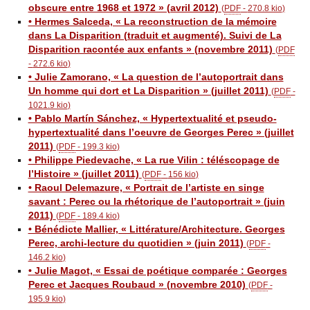
obscure entre 1968 et 1972 » (avril 2012)
(
PDF
-
270.8 kio
)
• Hermes Salceda, « La reconstruction de la mémoire
dans La Disparition (traduit et augmenté). Suivi de La
Disparition racontée aux enfants » (novembre 2011)
(
PDF
-
272.6 kio
)
• Julie Zamorano, « La question de l’autoportrait dans
Un homme qui dort et La Disparition » (juillet 2011)
(
PDF
-
1021.9 kio
)
• Pablo Martín Sánchez, « Hypertextualité et pseudo-
hypertextualité dans l’oeuvre de Georges Perec » (juillet
2011)
(
PDF
-
199.3 kio
)
• Philippe Piedevache, « La rue Vilin : téléscopage de
l’Histoire » (juillet 2011)
(
PDF
-
156 kio
)
• Raoul Delemazure, « Portrait de l’artiste en singe
savant : Perec ou la rhétorique de l’autoportrait » (juin
2011)
(
PDF
-
189.4 kio
)
• Bénédicte Mallier, « Littérature/Architecture. Georges
Perec, archi-lecture du quotidien » (juin 2011)
(
PDF
-
146.2 kio
)
• Julie Magot, « Essai de poétique comparée : Georges
Perec et Jacques Roubaud » (novembre 2010)
(
PDF
-
195.9 kio
)