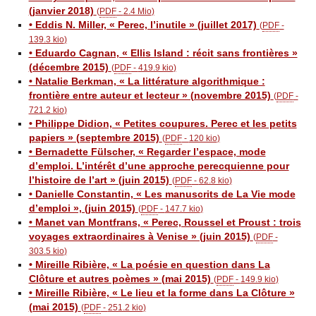
(janvier 2018)
(
PDF
-
2.4 Mio
)
• Eddis N. Miller, « Perec, l’inutile » (juillet 2017)
(
PDF
-
139.3 kio
)
• Eduardo Cagnan, « Ellis Island : récit sans frontières »
(décembre 2015)
(
PDF
-
419.9 kio
)
• Natalie Berkman, « La littérature algorithmique :
frontière entre auteur et lecteur » (novembre 2015)
(
PDF
-
721.2 kio
)
• Philippe Didion, « Petites coupures. Perec et les petits
papiers » (septembre 2015)
(
PDF
-
120 kio
)
• Bernadette Fülscher, « Regarder l’espace, mode
d’emploi. L’intérêt d’une approche perecquienne pour
l’histoire de l’art » (juin 2015)
(
PDF
-
62.8 kio
)
• Danielle Constantin, « Les manuscrits de La Vie mode
d’emploi », (juin 2015)
(
PDF
-
147.7 kio
)
• Manet van Montfrans, « Perec, Roussel et Proust : trois
voyages extraordinaires à Venise » (juin 2015)
(
PDF
-
303.5 kio
)
• Mireille Ribière, « La poésie en question dans La
Clôture et autres poèmes » (mai 2015)
(
PDF
-
149.9 kio
)
• Mireille Ribière, « Le lieu et la forme dans La Clôture »
(mai 2015)
(
PDF
-
251.2 kio
)