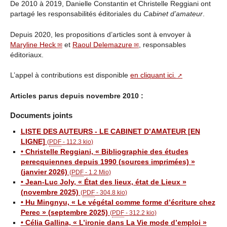
De 2010 à 2019, Danielle Constantin et Christelle Reggiani ont
partagé les responsabilités éditoriales du
Cabinet d’amateur
.
Depuis 2020, les propositions d’articles sont à envoyer à
Maryline Heck
et
Raoul Delemazure
, responsables
éditoriaux.
L’appel à contributions est disponible
en cliquant ici.
Articles parus depuis novembre 2010 :
Documents joints
LISTE DES AUTEURS - LE CABINET D’AMATEUR [EN
LIGNE]
(
PDF
-
112.3 kio
)
• Christelle Reggiani, « Bibliographie des études
perecquiennes depuis 1990 (sources imprimées) »
(janvier 2026)
(
PDF
-
1.2 Mio
)
• Jean-Luc Joly, « État des lieux, état de Lieux »
(novembre 2025)
(
PDF
-
304.8 kio
)
• Hu Mingnyu, « Le végétal comme forme d’écriture chez
Perec » (septembre 2025)
(
PDF
-
312.2 kio
)
• Célia Gallina, « L’ironie dans La Vie mode d’emploi »