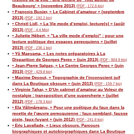
Beaubourg’ » (novembre 2013)
(
PDF
-
172.6 kio
)
• François Busier, « Le Cabinet d’amateur » (septembre
2013)
(
PDF
-
192.2 kio
)
• Christl Lidl, « La Vie mode d’emploi, lecture(s) » (août
2013)
(
PDF
-
4.4 Mio
)
• Juliette Hébert, « "La ville mode d’emploi" : pour une
lecture politique des espaces perecquiens » (juillet
2013)
(
PDF
-
236.1 kio
)
• Yû Maeyama, « Les notes préparatoires à La
Disparition de Georges Perec » (juin 2013)
(
PDF
-
904.9 kio
)
• Jean-Pierre Salgas, « Le Centre Georges Perec » (juin
2013)
(
PDF
-
429.8 kio
)
• Maxime Decout, « Topographie de l’inconscient juif
dans La Boutique obscure » (juin 2013)
(
PDF
-
159.7 kio
)
• Virginie Tahar, « D’Un cabinet d’amateur au Voleur de
nostalgie : transposition d’une supercherie » (juillet
2012)
(
PDF
-
178.3 kio
)
• Ela Vălimăreanu, « Pour une poétique du faux dans la
recette de l’œuvre perecquienne : faux-semblant, fausse
piste, faux-fuyant » (juin 2012)
(
PDF
-
241.8 kio
)
• Eric Lavallade, « Lieux obscurs. Parcours
biographiques et autobiographiques dans La Boutique