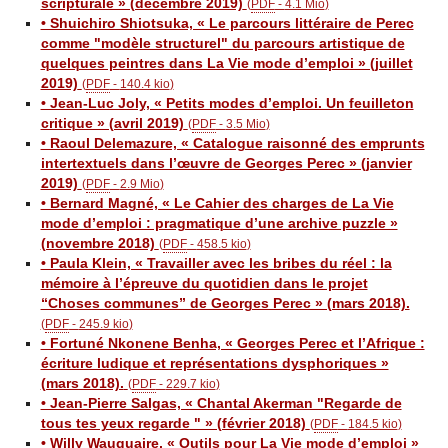
scripturale » (décembre 2019)
(
PDF
-
4.1 Mio
)
• Shuichiro Shiotsuka, « Le parcours littéraire de Perec
comme "modèle structurel" du parcours artistique de
quelques peintres dans La Vie mode d’emploi » (juillet
2019)
(
PDF
-
140.4 kio
)
• Jean-Luc Joly, « Petits modes d’emploi. Un feuilleton
critique » (avril 2019)
(
PDF
-
3.5 Mio
)
• Raoul Delemazure, « Catalogue raisonné des emprunts
intertextuels dans l’œuvre de Georges Perec » (janvier
2019)
(
PDF
-
2.9 Mio
)
• Bernard Magné, « Le Cahier des charges de La Vie
mode d’emploi : pragmatique d’une archive puzzle »
(novembre 2018)
(
PDF
-
458.5 kio
)
• Paula Klein, « Travailler avec les bribes du réel : la
mémoire à l’épreuve du quotidien dans le projet
“Choses communes” de Georges Perec » (mars 2018).
(
PDF
-
245.9 kio
)
• Fortuné Nkonene Benha, « Georges Perec et l’Afrique :
écriture ludique et représentations dysphoriques »
(mars 2018).
(
PDF
-
229.7 kio
)
• Jean-Pierre Salgas, « Chantal Akerman "Regarde de
tous tes yeux regarde " » (février 2018)
(
PDF
-
184.5 kio
)
• Willy Wauquaire, « Outils pour La Vie mode d’emploi »