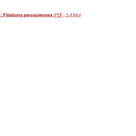
 : Filiations percquiennes
(
PDF
-
5.4 Mio
)